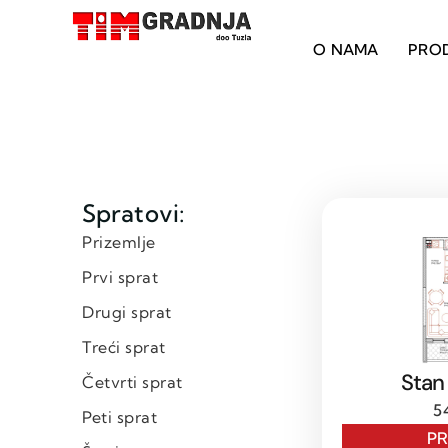
O NAMA
PRO
Spratovi:
Prizemlje
Prvi sprat
Drugi sprat
Treći sprat
Stan
Četvrti sprat
5
Peti sprat
P