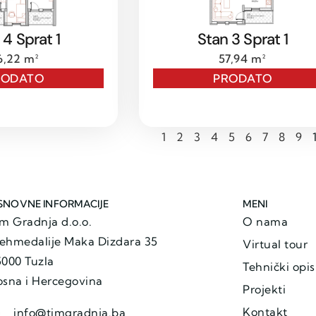
 4 Sprat 1
Stan 3 Sprat 1
6,22 m²
57,94 m²
RODATO
PRODATO
1
2
3
4
5
6
7
8
9
SNOVNE INFORMACIJE
MENI
im Gradnja d.o.o.
O nama
ehmedalije Maka Dizdara 35
Virtual tour
5000 Tuzla
Tehnički opis
osna i Hercegovina
Projekti
Kontakt
info@timgradnja.ba