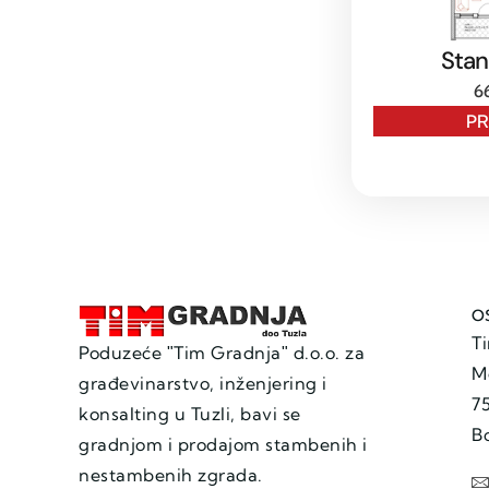
Stan
6
P
O
T
Poduzeće ʺTim Gradnjaʺ d.o.o. za
M
građevinarstvo, inženjering i
7
konsalting u Tuzli, bavi se
B
gradnjom i prodajom stambenih i
nestambenih zgrada.