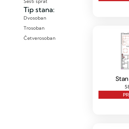
Šesti sprat
Tip stana:
Dvosoban
Trosoban
Četverosoban
Stan
5
P